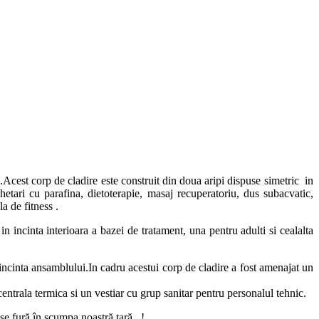
te.Acest corp de cladire este construit din doua aripi dispuse simetric in
hetari cu parafina, dietoterapie, masaj recuperatoriu, dus subacvatic,
a de fitness .
n incinta interioara a bazei de tratament, una pentru adulti si cealalta
n incinta ansamblului.In cadru acestui corp de cladire a fost amenajat un
, centrala termica si un vestiar cu grup sanitar pentru personalul tehnic.
se fură în scumpa noastră ţară...!