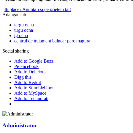
|
Iti place? Anunta-i si pe prieteni tai!
Adaugat sub
targu ocna
tirgu ocna
tg ocna
centrul de tratament balnear parc magura
Social sharing
Add to Google Buzz
Pe Facebook
Add to Delicious
Digg this
Add to Reddit
Add to StumbleUpon
Add to MySpace
Add to Technorati
Administrator