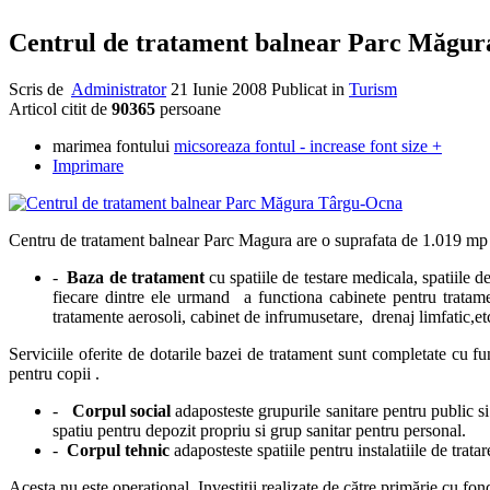
Centrul de tratament balnear Parc Măgu
Scris de
Administrator
21 Iunie 2008
Publicat in
Turism
Articol citit de
90365
persoane
marimea fontului
micsoreaza fontul
-
increase font size
+
Imprimare
Centru de tratament balnear Parc Magura are o suprafata de 1.0
-
Baza de tratament
cu spatiile de testare medicala, spatiile d
fiecare dintre ele urmand a functiona cabinete pentru tratament
tratamente aerosoli, cabinet de infrumusetare, drenaj limfatic,etc
Serviciile oferite de dotarile bazei de tratament sunt completate cu fu
pentru copii .
-
Corpul social
adaposteste grupurile sanitare pentru public si 
spatiu pentru depozit propriu si grup sanitar pentru personal.
-
Corpul tehnic
adaposteste spatiile pentru instalatiile de trata
Acesta nu este operaţional. Investiţii realizate de către primărie cu fon