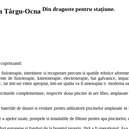
Din dragoste pentru staţiune.
ra Târgu-Ocna
19 mp cuprinzand:
e fizioterapie, intretinere si recuperare precum si spatiile tehnice aferen
e de fizioterapie, kinetoterapie, electroterapie, bai galvanice, impac
. iar intr-un viitor apropiat, intr-un spatiu va fi amenajata o moderna sal
nctiunile complementare, respectiv doua piscine in aer liber, amplasate i
bateriile de dusuri si vestiare pentru utilizatorii piscinelor amplasate i
re a apelor uzate, pompele si instalatiile de filtrare pentru apa piscinelor
duri europene şi fonduri de la bugetul propriu, fără a fi operaţional. Aşa 