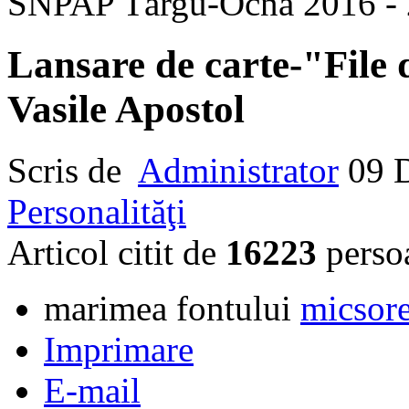
SNPAP Târgu-Ocna 2016 -
Lansare de carte-"File d
Vasile Apostol
Scris de
Administrator
09 
Personalităţi
Articol citit de
16223
perso
marimea fontului
micsore
Imprimare
E-mail