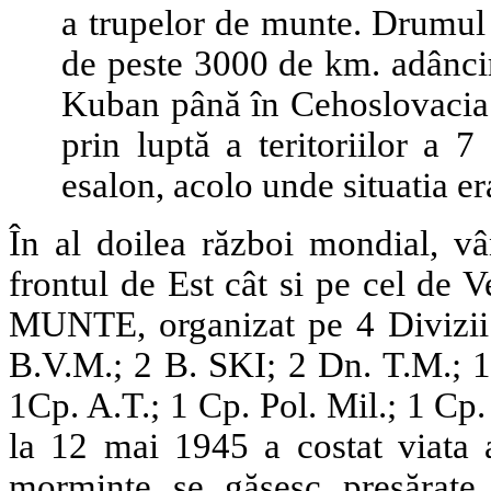
a trupelor de munte. Drumul 
de peste 3000 de km. adânc
Kuban până în Cehoslovacia. 
prin luptă a teritoriilor a 
esalon, acolo unde situatia er
În al doilea război mondial, vâ
frontul de Est cât si pe cel
MUNTE, organizat pe 4 Divizii d
B.V.M.; 2 B. SKI; 2 Dn. T.M.; 1
1Cp. A.T.; 1 Cp. Pol. Mil.; 1 Cp
la 12 mai 1945 a costat viata 
morminte se găsesc presărate