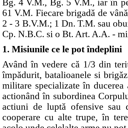
Bg. 4 V.M., Bg. 5 V.M., iar în 
61 V.M. Fiecare brigadă de vânăt
2 - 3 B.V.M.; 1 Dn. T.M. sau obuz
Cp. N.B.C. si o Bt. Art. A.A. - mi
1. Misiunile ce le pot îndeplini
Având în vedere că 1/3 din ter
împădurit, batalioanele si brigă
militare specializate în ducerea
actionând în subordinea Corpulu
actiuni de luptă ofensive sau d
cooperare cu alte trupe, în ter
acolo unde celelalte arme nu pot