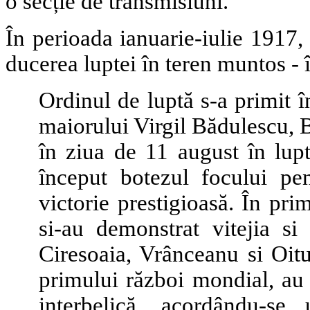
o secție de transmisiuni.
În perioada ianuarie-iulie 1917,
ducerea luptei în teren muntos - 
Ordinul de luptă s-a primit
maiorului Virgil Bădulescu, B
în ziua de 11 august în lupt
început botezul focului pe
victorie prestigioasă. În pr
si-au demonstrat vitejia si
Ciresoaia, Vrânceanu si Oitu
primului război mondial, au 
interbelică, acordându-se 