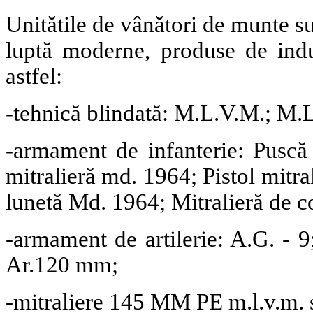
Unitătile de vânători de munte s
luptă moderne, produse de indu
astfel:
-tehnică blindată: M.L.V.M.; M.L
-armament de infanterie: Pusc
mitralieră md. 1964; Pistol mit
lunetă Md. 1964; Mitralieră de 
-armament de artilerie: A.G. - 
Ar.120 mm;
-mitraliere 145 MM PE m.l.v.m. s