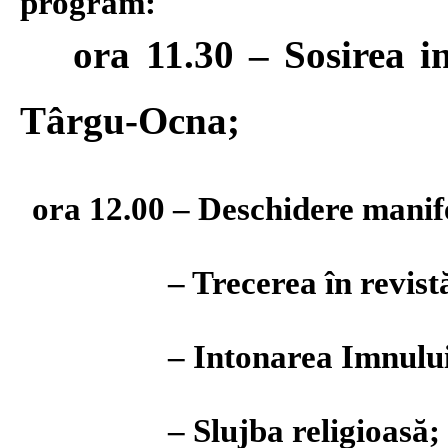
program:
ora 11.30 – Sosirea invi
Târgu-Ocna;
ora 12.00 – Deschidere manif
– Trecerea în revistă a 
– Intonarea Imnului de
–
S
lujba religioasă;