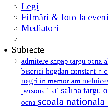
Legi
Filmări & foto la even
Mediatori
Subiecte
admitere snpap targu ocna
a
biserici
bogdan constantin
c
negri
melnice
in memoriam
salina targu 
personalitati
scoala nationala 
ocna