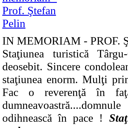
IN MEMORIAM - PROF. Ş
Staţiunea turistică Tâ
deosebit. Sincere condole
staţiunea enorm. Mulţi prim
Fac o reverenţă în faţa
dumneavoastră....domnu
odihnească în pace !
Sta