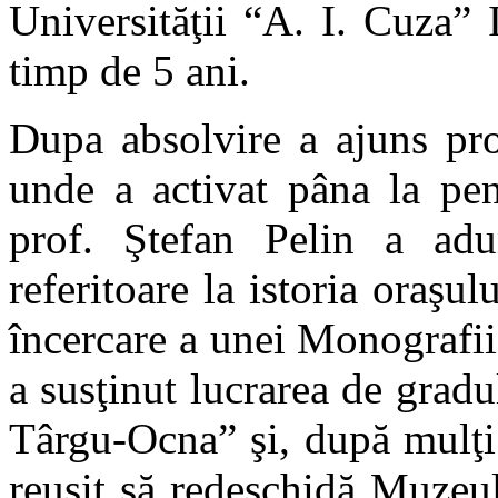
Universităţii “A. I. Cuza” 
timp de 5 ani.
Dupa absolvire a ajuns pro
unde a activat pâna la pen
prof. Ştefan Pelin a adu
referitoare la istoria oraşu
încercare a unei Monografii 
a susţinut lucrarea de gradul 
Târgu-Ocna” şi, după mulţi 
reuşit să redeschidă Muzeul 