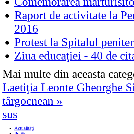
Comemorarea mărturisitori
Raport de activitate la P
2016
Protest la Spitalul penit
Ziua educaţiei - 40 de cita
Mai multe din aceasta categ
Laetiţia Leonte
Gheorghe Sio
târgocnean »
sus
Actualităţi
Politic