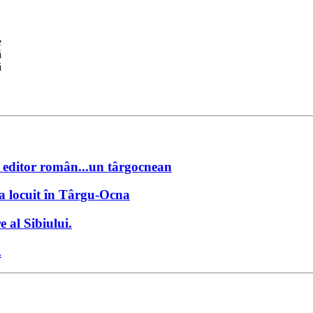
e
ă
ă
 și editor român...un târgocnean
.a locuit în Târgu-Ocna
 al Sibiului.
.