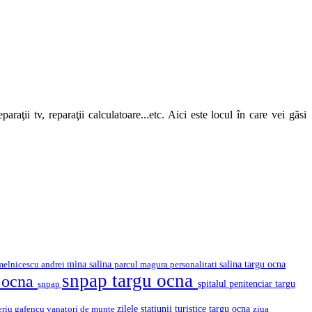
araţii tv, reparaţii calculatoare...etc. Aici este locul în care vei găsi
mina salina
salina targu ocna
melnicescu andrei
parcul magura
personalitati
snpap targu ocna
u ocna
snpap
spitalul penitenciar targu
eriu gafencu
vanatori de munte
zilele statiunii turistice targu ocna
ziua