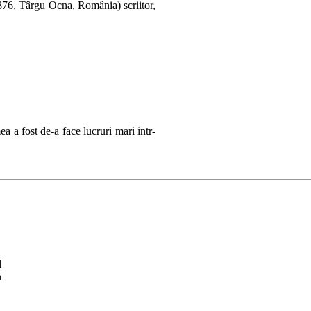
876, Târgu Ocna, România) scriitor,
st de-a face lucruri mari intr-
l
n