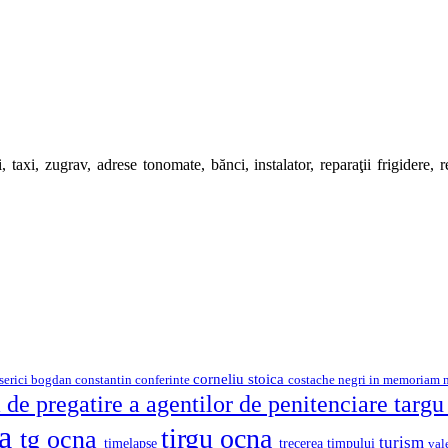
 taxi, zugrav, adrese tonomate, bănci, instalator, reparaţii frigidere, rep
corneliu stoica
serici
bogdan constantin
costache negri
conferinte
in memoriam
 de pregatire a agentilor de penitenciare targ
na
tirgu ocna
tg ocna
turism
timelapse
trecerea timpului
val