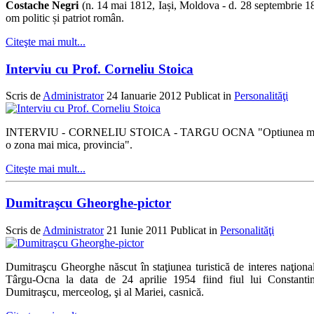
Costache Negri
(n. 14 mai 1812, Iași, Moldova - d. 28 septembrie 1
om politic și patriot român.
Citeşte mai mult...
Interviu cu Prof. Corneliu Stoica
Scris de
Administrator
24 Ianuarie 2012
Publicat in
Personalităţi
INTERVIU - CORNELIU STOICA - TARGU OCNA "Optiunea mea a fo
o zona mai mica, provincia".
Citeşte mai mult...
Dumitraşcu Gheorghe-pictor
Scris de
Administrator
21 Iunie 2011
Publicat in
Personalităţi
Dumitraşcu Gheorghe născut în staţiunea turistică de interes naţiona
Târgu-Ocna la data de 24 aprilie 1954 fiind fiul lui Constanti
Dumitraşcu, merceolog, şi al Mariei, casnică.