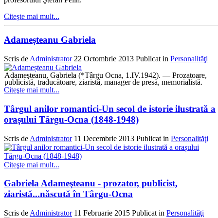
Citeşte mai mult...
Adameșteanu Gabriela
Scris de
Administrator
22 Octombrie 2013
Publicat in
Personalităţi
Adameşteanu,
Gabriela
(*Târgu Ocna,
1.IV.1942). — Prozatoare,
publicistă, traducătoare, ziaristă,
manager de presă, memorialistă.
Citeşte mai mult...
Târgul anilor romantici-Un secol de istorie ilustrată a
orașului Târgu-Ocna (1848-1948)
Scris de
Administrator
11 Decembrie 2013
Publicat in
Personalităţi
Citeşte mai mult...
Gabriela Adameşteanu - prozator, publicist,
ziaristă...născută în Târgu-Ocna
Scris de
Administrator
11 Februarie 2015
Publicat in
Personalităţi