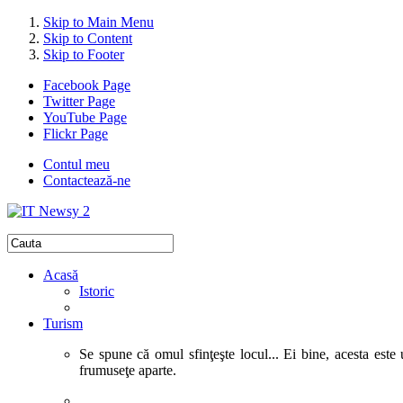
Skip to Main Menu
Skip to Content
Skip to Footer
Facebook Page
Twitter Page
YouTube Page
Flickr Page
Contul meu
Contactează-ne
Acasă
Istoric
Turism
Se spune că omul sfinţeşte locul... Ei bine, acesta este 
frumuseţe aparte.