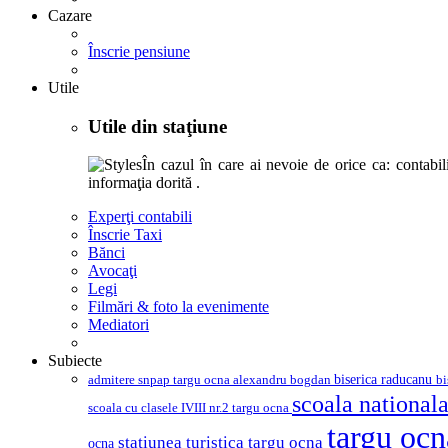
Cazare
Înscrie pensiune
Utile
Utile din staţiune
În cazul în care ai nevoie de orice ca: contabili,
informaţia dorită .
Experţi contabili
Înscrie Taxi
Bănci
Avocaţi
Legi
Filmări & foto la evenimente
Mediatori
Subiecte
biserica raducanu
admitere snpap targu ocna
bi
alexandru bogdan
scoala nationala
scoala cu clasele IVIII nr.2 targu ocna
targu oc
statiunea turistica targu ocna
ocna