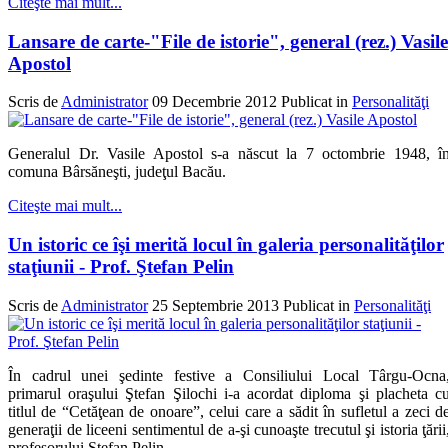
Citeşte mai mult...
Lansare de carte-"File de istorie", general (rez.) Vasile
Apostol
Scris de
Administrator
09 Decembrie 2012
Publicat in
Personalităţi
Generalul Dr. Vasile Apostol s-a născut la 7 octombrie 1948, î
comuna Bârsăneşti, judeţul Bacău.
Citeşte mai mult...
Un istoric ce îşi merită locul în galeria personalităţilor
staţiunii - Prof. Ştefan Pelin
Scris de
Administrator
25 Septembrie 2013
Publicat in
Personalităţi
În cadrul unei şedinte festive a Consiliului Local Târgu-Ocna
primarul oraşului Ştefan Şilochi i-a acordat diploma şi placheta c
titlul de “Cetăţean de onoare”, celui care a sădit în sufletul a zeci d
generaţii de liceeni sentimentul de a-şi cunoaşte trecutul şi istoria ţării
profesorului Ştefan Pelin.