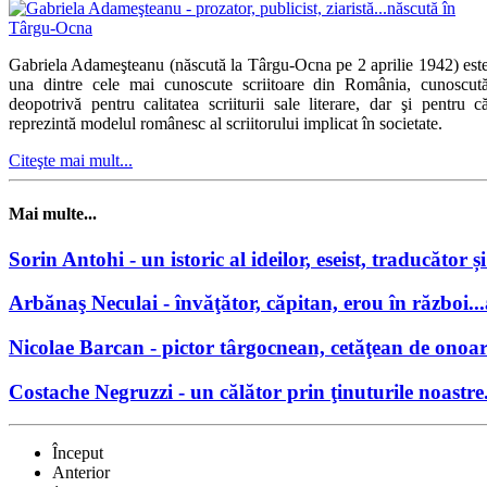
Gabriela Adameşteanu (născută la Târgu-Ocna pe 2 aprilie 1942) est
una dintre cele mai cunoscute scriitoare din România, cunoscut
deopotrivă pentru calitatea scriiturii sale literare, dar şi pentru c
reprezintă modelul românesc al scriitorului implicat în societate.
Citeşte mai mult...
Mai multe...
Sorin Antohi - un istoric al ideilor, eseist, traducător
Arbănaş Neculai - învăţător, căpitan, erou în război..
Nicolae Barcan - pictor târgocnean, cetăţean de onoare
Costache Negruzzi - un călător prin ţinuturile noastre
Început
Anterior