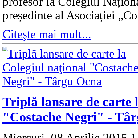
profesor la Colegiul Națio
președinte al Asociației „C
Citeşte mai mult...
Triplă lansare de carte 
"Costache Negri" - Tâ
Miercuri, 08 Aprilie 2015 