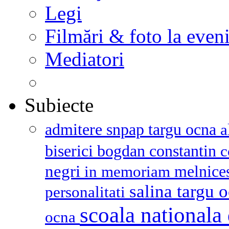
Legi
Filmări & foto la even
Mediatori
Subiecte
admitere snpap targu ocna
a
biserici
bogdan constantin
c
negri
melnice
in memoriam
salina targu 
personalitati
scoala nationala 
ocna