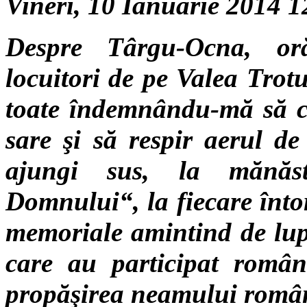
Vineri, 10 Ianuarie 2014 
Despre Târgu-Ocna, oră
locuitori de pe Valea Trotu
toate îndemnându-mă să c
sare şi să respir aerul
ajungi sus, la mănăs
Domnului“, la fiecare înto
memoriale amintind de lupt
care au participat români
propăşirea neamului româ