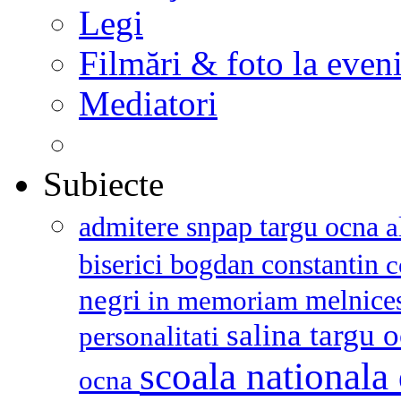
Legi
Filmări & foto la even
Mediatori
Subiecte
admitere snpap targu ocna
a
biserici
bogdan constantin
c
negri
melnice
in memoriam
salina targu 
personalitati
scoala nationala 
ocna