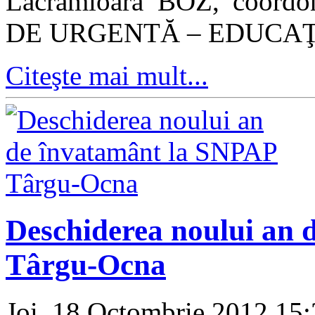
Lăcrămioara BOZ, coordo
DE URGENTĂ – EDUCAŢI
Citeşte mai mult...
Deschiderea noului an 
Târgu-Ocna
Joi, 18 Octombrie 2012 15