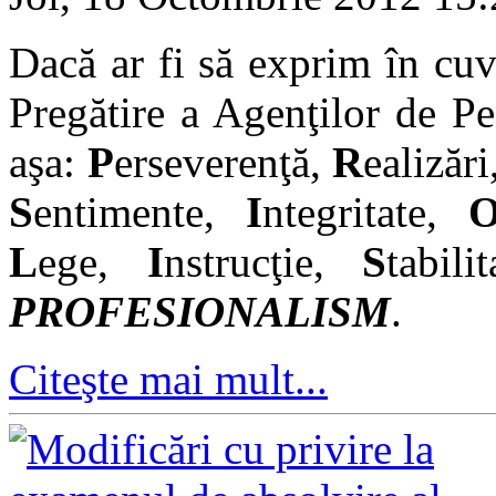
Dacă ar fi să exprim în cuv
Pregătire a Agenţilor de P
aşa:
P
erseverenţă,
R
ealizări
S
entimente,
I
ntegritate,
L
ege,
I
nstrucţie,
S
tabili
PROFESIONALISM
.
Citeşte mai mult...