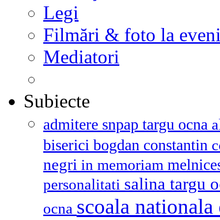
Legi
Filmări & foto la even
Mediatori
Subiecte
admitere snpap targu ocna
a
biserici
bogdan constantin
c
negri
melnice
in memoriam
salina targu 
personalitati
scoala nationala 
ocna