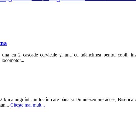
cna
na cu 2 cascade cervicale şi una cu adâncimea pentru copii, insta
i locomotor...
2 km ajungi într-un loc în care până şi Dumnezeu are acces, Biserica 
mun...
Citeşte mai mult...