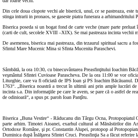
dar foarte vechi.
Din cele doua clopote vechi ale bisericii, unul, ce se pastreaza, este t
stinga intrarii in pronaos, se gaseste piatra funerara a arhimandritului 
Biserica poseda si un bogat fond de carte veche (mare parte preluat î
(carti de cult, secolele XVIII –XIX). Se mai pastreaza incinta vechii mi
De asemenea, biserica mai pastreaza, din tezaurul spiritual sacru a fo
Sfintul Mare Mucenic Mina si Sfinta Mucenita Paraschevi.
Sâmbătă, la ora 10:30, cu binecuvântarea Preasfinţitului Ioachim Băcăua
veşmântul Sfintei Cuvioase Parascheva. De la ora 11:00 se vor oficia 
Liturghie, care va fi oficiată de IPS Ioan şi PS Ioachim Băcăuanul. 
1763“. „Biserica noastră a trecut în ultimii ani prin ample lucrări de 
incinta s.a. Din informaţiile pe care le avem, se pare că o astfel de re
de odinioară“, a spus pr. paroh Ioan Panţîru.
Biserica „Buna Vestire“ - Răducanu din Târgu Ocna, Protopopiatul Oneş
parte arhim. Timotei Aioanei, exarhul cultural al Mănăstirilor din Arh
Ortodoxe Române, şi pr. Constantin Alupei, protopop al Protopopiatu
Duminica după Înălţarea Sfintei Cruci. Preasfinţia Sa a făcut referire l