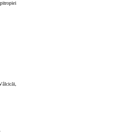
itropiei
Vâlcicăi,
.