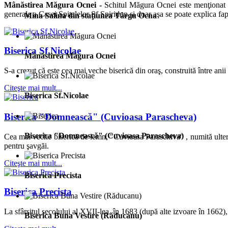
Mânăstirea Măgura Ocnei -
Schitul Măgura Ocnei este menţionat p
generale a Casei Spitalelor Sf.Spiridon şi doar aşa se poate explica fapt
Mina Salina din staţiunea Târgu Ocna
Biserica Sf.Nicolae
Mânăstirea Măgura Ocnei
S-a crezut că este cea mai veche biserică din oraş, construită între an
Citeşte mai mult...
Biserica Sf.Nicolae
Biserica "Domnească" (Cuvioasa Parascheva)
Biserica "Domnească" (Cuvioasa Parascheva)
Cea mai veche biserică de lemn, "Cuvioasa Paraschiva" , numită ulteri
pentru şavgăi.
Citeşte mai mult...
Biserica Precista
Biserica Precista
La sfârşitul secolului al XVII-lea, în 1683 (după alte izvoare în 1662),
Biserica Buna Vestire (Răducanu)