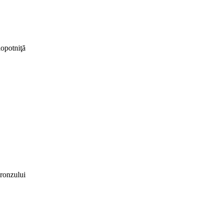
lopotniţă
ronzului