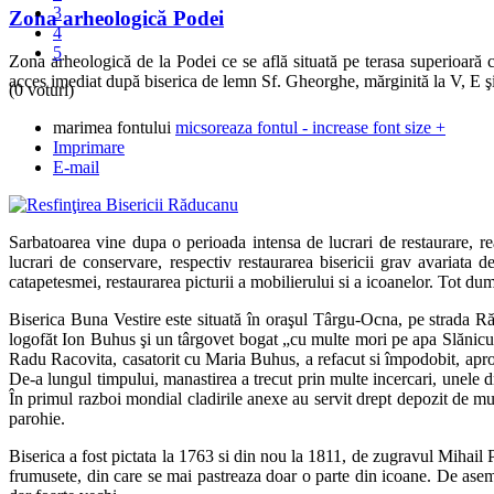
3
Zona arheologică Podei
4
5
Zona arheologică de la Podei ce se află situată pe terasa superioară c
acces imediat după biserica de lemn Sf. Gheorghe, mărginită la V, E şi 
(0 voturi)
marimea fontului
micsoreaza fontul
-
increase font size
+
Imprimare
E-mail
Sarbatoarea vine dupa o perioada intensa de lucrari de restaurare, r
lucrari de conservare, respectiv restaurarea bisericii grav avariata de
catapetesmei, restaurarea picturii a mobilierului si a icoanelor. Tot d
Biserica Buna Vestire este situată în oraşul Târgu-Ocna, pe strada Ră
logofăt Ion Buhus şi un târgovet bogat „cu multe mori pe apa Slănicul
Radu Racovita, casatorit cu Maria Buhus, a refacut si împodobit, aproape
De-a lungul timpului, manastirea a trecut prin multe incercari, unele 
În primul razboi mondial cladirile anexe au servit drept depozit de mun
parohie.
Biserica a fost pictata la 1763 si din nou la 1811, de zugravul Mihail
frumusete, din care se mai pastreaza doar o parte din icoane. De asem