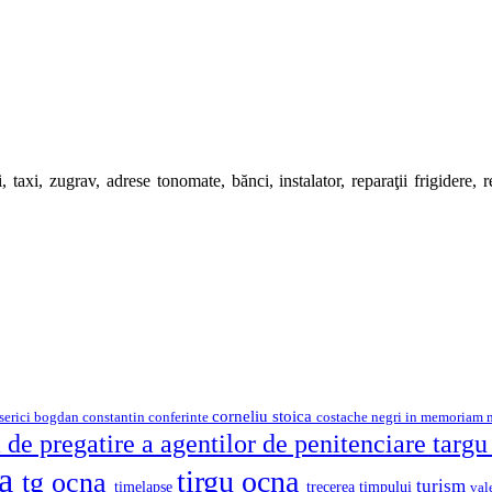
 taxi, zugrav, adrese tonomate, bănci, instalator, reparaţii frigidere, rep
corneliu stoica
serici
bogdan constantin
costache negri
conferinte
in memoriam
 de pregatire a agentilor de penitenciare targ
na
tirgu ocna
tg ocna
turism
timelapse
trecerea timpului
val