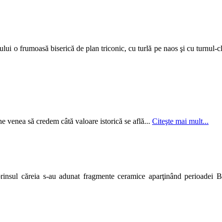
ui o frumoasă biserică de plan triconic, cu turlă pe naos şi cu turnul-c
e venea să credem câtă valoare istorică se află...
Citeşte mai mult...
rinsul căreia s-au adunat fragmente ceramice aparţinând perioadei B