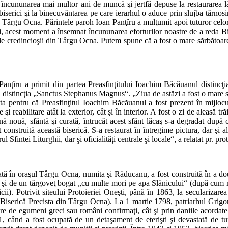
 încununarea mai multor ani de muncă şi jertfă depuse la restaurarea l
i biserici şi la binecuvântarea pe care ierarhul o aduce prin slujba târno
 Târgu Ocna. Părintele paroh Ioan Panţîru a mulţumit apoi tuturor celor 
u noi, acest moment a însemnat încununarea eforturilor noastre de a reda 
 de credincioşii din Târgu Ocna. Putem spune că a fost o mare sărbătoare 
Panţîru a primit din partea Preasfinţitului Ioachim Băcăuanul distinc
el, distincţia „Sanctus Stephanus Magnus“. „Ziua de astăzi a fost o mar
 pentru că Preasfinţitul Ioachim Băcăuanul a fost prezent în mijlocul 
şi reabilitare atât la exterior, cât şi în interior. A fost o zi de aleas
ină nouă, sfântă şi curată, întrucât acest sfânt lăcaş s-a degradat după 
t construită această biserică. S-a restaurat în întregime pictura, dar şi 
rul Sfintei Liturghii, dar şi oficialităţi centrale şi locale“, a relatat pr. 
ată în oraşul Târgu Ocna, numita şi Răducanu, a fost construită în a dou
şi de un târgoveţ bogat „cu multe mori pe apa Slănicului“ (după cum mă
ii). Potrivit siteului Protoieriei Oneşti, până în 1863, la secularizarea
 Biserică Precista din Târgu Ocna). La 1 martie 1798, patriarhul Grigor
de egumeni greci sau români confirmaţi, cât şi prin daniile acordate. 
, când a fost ocupată de un detaşament de eterişti şi devastată de t