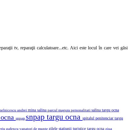
araţii tv, reparaţii calculatoare...etc. Aici este locul în care vei găsi
mina salina
salina targu ocna
melnicescu andrei
parcul magura
personalitati
snpap targu ocna
u ocna
snpap
spitalul penitenciar targu
eriu gafencu
vanatori de munte
zilele statiunii turistice targu ocna
ziua