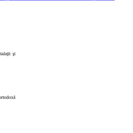
laţii şi
ortodoxă