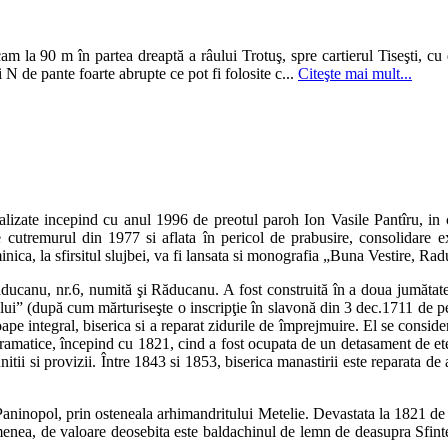
am la 90 m în partea dreaptă a râului Trotuş, spre cartierul Tiseşti, c
N de pante foarte abrupte ce pot fi folosite c...
Citeşte mai mult...
ealizate incepind cu anul 1996 de preotul paroh Ion Vasile Pantîru, in 
 cutremurul din 1977 si aflata în pericol de prabusire, consolidare exte
uminica, la sfirsitul slujbei, va fi lansata si monografia „Buna Vestire,
ducanu, nr.6, numită şi Răducanu. A fost construită în a doua jumătate
ui” (după cum mărturiseşte o inscripţie în slavonă din 3 dec.1711 de p
 integral, biserica si a reparat zidurile de împrejmuire. El se considera
dramatice, începind cu 1821, cind a fost ocupata de un detasament de eter
itii si provizii. Între 1843 si 1853, biserica manastirii este reparata d
 Paninopol, prin osteneala arhimandritului Metelie. Devastata la 1821 de 
enea, de valoare deosebita este baldachinul de lemn de deasupra Sfinte