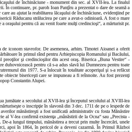
ăcaşului de închinăciune - monument din sec. al XVII-lea. La finalul
sirii. În continuare, pr. paroh Ioan Panţîru a prezentat o dare de seamă a
care au ajutat la reabilitarea lăcaşului de închinăciune, evidenţiind pe
Bisericii Răducanu strălucirea pe care a avut-o odinioară. A fost o mare
a oraşului pentru că au venit foarte mulţi credincioşi“, a mărturisit pr.
ţia de iconom stavrofor. De asemenea, arhim. Timotei Aioanei a oferit
e sărbătoare în primul rând pentru Arhiepiscopia Romanului şi Bacăului,
preoţilor şi credincioşilor din acest oraş. Biserica „Buna Vestire“ -
ă trăire duhovnicească pentru că s-a adus slavă lui Dumnezeu pentru toate
cutremurul din 1977. S-a înlocuit în totalitate acoperişul şi s-a refăcut
alte obiecte bisericeşti care se impuneau a fi reînnoite. Au fost prezenţi
protopop Constantin Alupei.
a jumătate a secolului al XVII-lea şi începutul secolului al XVIII-lea
rturiseşte o inscripţie în slavonă din 3 dec. 1711 de pe o lespede de
 averilor mănăstireşti a fost unificată administrativ cu fosta Mănăstire
ie al V-lea confirmă existenţa „mânăstirii de la Ocna“ sau „Precista -
De-a lungul timpului, mănăstirea a trecut prin multe încercări, unele
urci, apoi în 1864, în pericol de a deveni cazarmă. În Primul Război