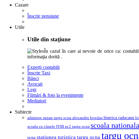
Cazare
Înscrie pensiune
Utile
Utile din staţiune
În cazul în care ai nevoie de orice ca: contabili,
informaţia dorită .
Experţi contabili
Înscrie Taxi
Bănci
Avocaţi
Legi
Filmări & foto la evenimente
Mediatori
Subiecte
biserica raducanu
admitere snpap targu ocna
bi
alexandru bogdan
scoala nationala
scoala cu clasele IVIII nr.2 targu ocna
targu oc
statiunea turistica targu ocna
ocna