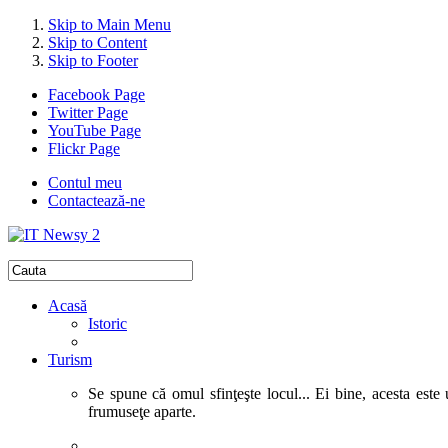
Skip to Main Menu
Skip to Content
Skip to Footer
Facebook Page
Twitter Page
YouTube Page
Flickr Page
Contul meu
Contactează-ne
Acasă
Istoric
Turism
Se spune că omul sfinţeşte locul... Ei bine, acesta este 
frumuseţe aparte.