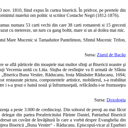
0 nov. 1810, fiind expus în curtea bisericii. În pridvor, pe peretele din
a mormintul marelui om politic si scriitor Costache Negri (1812-1876).
ramas numara 53 carti vechi din care 38 carti romanesti si 15 grecesti
vazut cu metereze, un turn cu gang boltit, mare si un al doilea mai mic.
 Sfintul Mare Mucenic si Tamaduitor Pantelimon, Sfintul Mucenic Trifon,
Sursa:
Ziarul de Bacău
se află părticele din moaştele mai multor sfinţi ai Bisericii noastre şi
i Vecernia unită cu Litia. Slujba de resfinţire va fi urmată de Sfânta
iei „Biserica Buna Vestire, Răducanu, fosta Mănăstire Răducanu, 1694;
t restaurate pictura, componentele artistice, mobilierul, s-a reabilitat
stre i s-a ţesut o haină nouă şi înfrumuseţată, refăcându-i-se frumuseţea
Sursa:
Doxologia
zenţa a peste 3.000 de credincioşi. Din soborul de preoţi au mai făcut
delegat din partea Preafericitului Părinte Daniel, Patriarhul Bisericii
resat un cuvânt de învăţătură în care a vorbit despre Evanghelia din
finţirea Bisericii „Buna Vestire“ - Răducanu. Episcopul-vicar al Eparhiei