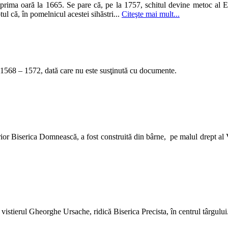
rima oară la 1665. Se pare că, pe la 1757, schitul devine metoc al Ep
ul că, în pomelnicul acestei sihăstri...
Citeşte mai mult...
ii 1568 – 1572, dată care nu este susţinută cu documente.
or Biserica Domnească, a fost construită din bârne, pe malul drept al 
 vistierul Gheorghe Ursache, ridică Biserica Precista, în centrul târgului