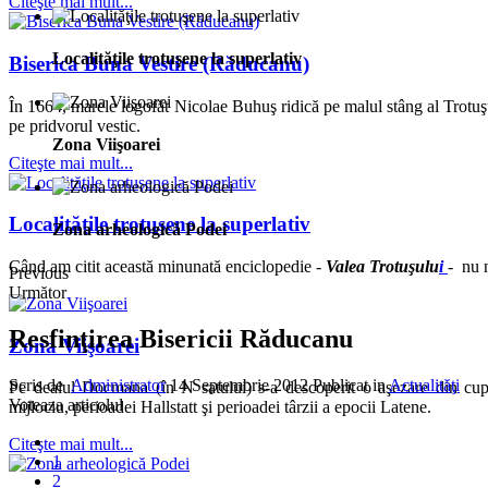
Citeşte mai mult...
Localităţile trotuşene la superlativ
Biserica Buna Vestire (Răducanu)
În 1664, marele logofăt Nicolae Buhuş ridică pe malul stâng al Trotuşul
pe pridvorul vestic.
Zona Viişoarei
Citeşte mai mult...
Localităţile trotuşene la superlativ
Zona arheologică Podei
Când am citit această minunată enciclopedie -
Valea Trotuşulu
i
- nu n
Previous
Următor
Resfinţirea Bisericii Răducanu
Zona Viişoarei
Scris de
Administrator
14 Septembrie 2012
Publicat in
Actualităţi
Pe dealul Docmana (în N satului) s-a descoperit o aşezare din cup
Voteaza articolul
mijlociu, perioadei Hallstatt şi perioadei târzii a epocii Latene.
Citeşte mai mult...
1
2