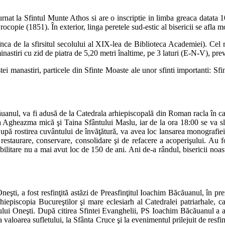
urnat la Sfintul Munte Athos si are o inscriptie in limba greaca datata 1
Procopie (1851). În exterior, linga peretele sud-estic al bisericii se afl
nca de la sfirsitul secolului al XIX-lea de Biblioteca Academiei). Cel 
nastiri cu zid de piatra de 5,20 metri înaltime, pe 3 laturi (E-N-V), pre
stei manastiri, particele din Sfinte Moaste ale unor sfinti importanti:
nul, va fi adusă de la Catedrala arhiepiscopală din Roman racla în care 
Agheazma mică şi Taina Sfântului Maslu, iar de la ora 18:00 se va sluj
După rostirea cuvântului de învăţătură, va avea loc lansarea monograf
restaurare, conservare, consolidare şi de refacere a acoperişului. Au fos
abilitare nu a mai avut loc de 150 de ani. Ani de-a rândul, bisericii noa
ti, a fost resfinţită astăzi de Preasfinţitul Ioachim Băcăuanul, în pre
iepiscopia Bucureştilor şi mare eclesiarh al Catedralei patriarhale, ca 
lui Oneşti. După citirea Sfintei Evanghelii, PS Ioachim Băcăuanul a ad
a valoarea sufletului, la Sfânta Cruce şi la evenimentul prilejuit de res