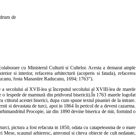
u drum de
colaborare cu Ministerul Culturii si Cultelor. Acesta a demarat ample
rior si interior, refacerea arhitecturii (acoperis si fatada), refacerea
 Raducanu, fosta Manastire Raducanu, 1694; 1763”).
 a secolului al XVII-lea şi începutul secolului al XVIII-lea de marele
e o lespede de marmură din pridvorul bisericii).În 1763 marele logofat
 ctitorul acestei biserici, dupa cum spune textul pisaniei de la intrare.
sti si devastata de turci, apoi in 1864 în pericol de a deveni cazarma.
e arhimandritul Procopie, iar din 1890 devine biserica de mir, formind o
turci, pictura a fost refacuta in 1850, odata cu catapeteasma de o mare
i Mese, scaunul arhieresc, amvonul si citeva obiecte de cult nedatate,