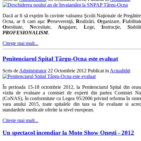
Dacă ar fi să exprim în cuvinte valoarea Şcolii Naţionale de Pregătir
Ocna, ar fi cam aşa:
P
erseverenţă,
R
ealizări,
O
rganizare,
F
iabilita
O
nestitate,
N
ecesitate,
A
ngajare,
L
ege,
I
nstrucţie,
S
tabi
PROFESIONALISM
.
Citeşte mai mult...
Penitenciarul Spital Târgu-Ocna este evaluat
Scris de
Administrator
22 Octombrie 2012
Publicat in
Actualităţi
În perioada 15-18 octombrie 2012, la Penitenciarul Spital din oras
vizita de evaluare a comisiei de experti din partea Comisiei Nat
(CoNAS), în conformitate cu Legea 95/2006 privind reforma în sistem
vara anului 2015, toate spitalele din tara sa fie evaluate si acred
standardele medicale oferite la nivel european.
Citeşte mai mult...
Un spectacol incendiar la Moto Show Oneşti - 2012