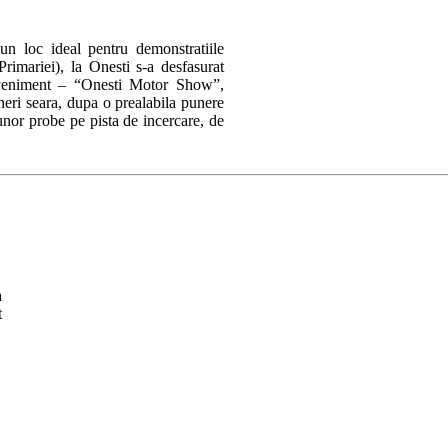
un loc ideal pentru demonstratiile
rimariei), la Onesti s-a desfasurat
 eveniment – “Onesti Motor Show”,
neri seara, dupa o prealabila punere
unor probe pe pista de incercare, de
a
t