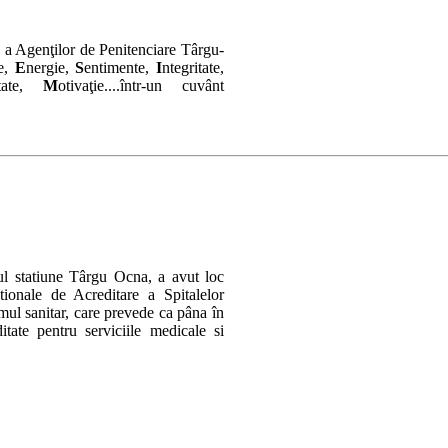
e a Agenţilor de Penitenciare Târgu-
te,
E
nergie,
S
entimente,
I
ntegritate,
litate,
M
otivaţie....într-un cuvânt
ul statiune Târgu Ocna, a avut loc
ionale de Acreditare a Spitalelor
ul sanitar, care prevede ca pâna în
itate pentru serviciile medicale si