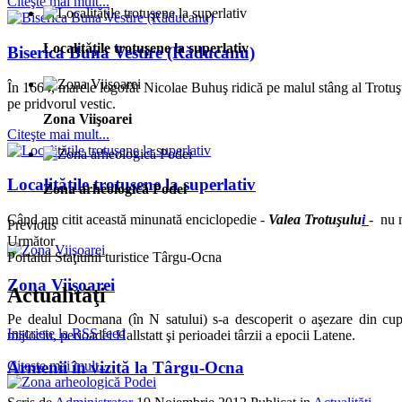
Citeşte mai mult...
Localităţile trotuşene la superlativ
Biserica Buna Vestire (Răducanu)
În 1664, marele logofăt Nicolae Buhuş ridică pe malul stâng al Trotuşul
pe pridvorul vestic.
Zona Viişoarei
Citeşte mai mult...
Localităţile trotuşene la superlativ
Zona arheologică Podei
Când am citit această minunată enciclopedie -
Valea Trotuşulu
i
- nu n
Previous
Următor
Portalul Staţiunii turistice Târgu-Ocna
Zona Viişoarei
Actualităţi
Pe dealul Docmana (în N satului) s-a descoperit o aşezare din cup
Inscriete la RSS feed
mijlociu, perioadei Hallstatt şi perioadei târzii a epocii Latene.
Armenii în vizită la Târgu-Ocna
Citeşte mai mult...