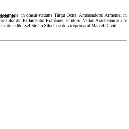
 18 noiembrie, in orasul-statiune Târgu Ocna. Ambasadorul Armeniei in
u drum de
tatilor din Parlamentul României, scriitorul Vartan Arachelian si alte
 de catre edilul-sef Stefan Silochi si de viceprimarul Marcel David.