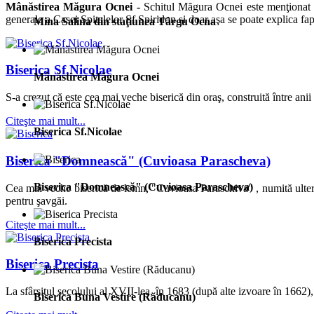
Mânăstirea Măgura Ocnei -
Schitul Măgura Ocnei este menţionat p
generale a Casei Spitalelor Sf.Spiridon şi doar aşa se poate explica fapt
Mina Salina din staţiunea Târgu Ocna
Biserica Sf.Nicolae
Mânăstirea Măgura Ocnei
S-a crezut că este cea mai veche biserică din oraş, construită între an
Citeşte mai mult...
Biserica Sf.Nicolae
Biserica "Domnească" (Cuvioasa Parascheva)
Biserica "Domnească" (Cuvioasa Parascheva)
Cea mai veche biserică de lemn, "Cuvioasa Paraschiva" , numită ulteri
pentru şavgăi.
Citeşte mai mult...
Biserica Precista
Biserica Precista
La sfârşitul secolului al XVII-lea, în 1683 (după alte izvoare în 1662),
Biserica Buna Vestire (Răducanu)