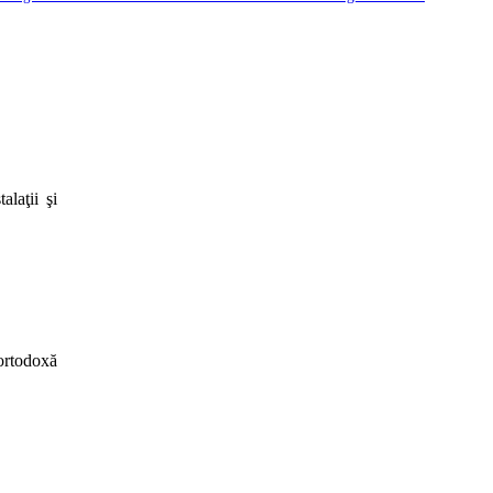
laţii şi
ortodoxă