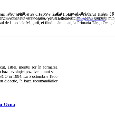
tâmpinati oaspetii armeni care s-au aflat in cursul zilei de duminica,
am la 90 m în partea dreaptă a râului Trotuş, spre cartierul Tiseşti, c
icii Armene in tara noastra, Varujan Pambuccian, liderul grupului minori
N de pante foarte abrupte ce pot fi folosite c...
Citeşte mai mult...
rasul de la poalele Magurii, ei fiind intâmpinati, la Primaria Târgu Ocna,
ut, astfel, meritul lor în formarea
la baza evoluţiei pozitive a unui stat.
NESCO în 1994. La 5 octombrie 1966
dru didactic, în baza recomandărilor
gu-Ocna