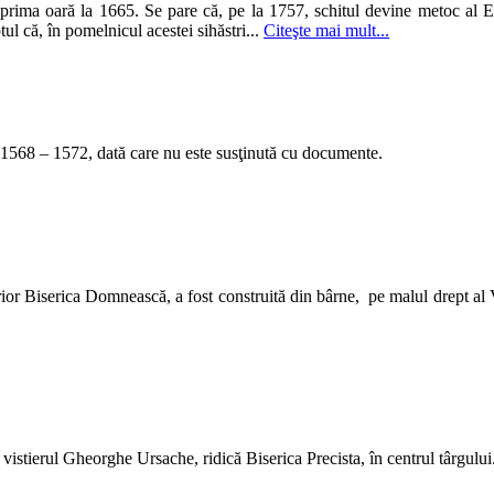
rima oară la 1665. Se pare că, pe la 1757, schitul devine metoc al Ep
ul că, în pomelnicul acestei sihăstri...
Citeşte mai mult...
ii 1568 – 1572, dată care nu este susţinută cu documente.
or Biserica Domnească, a fost construită din bârne, pe malul drept al 
 vistierul Gheorghe Ursache, ridică Biserica Precista, în centrul târgului