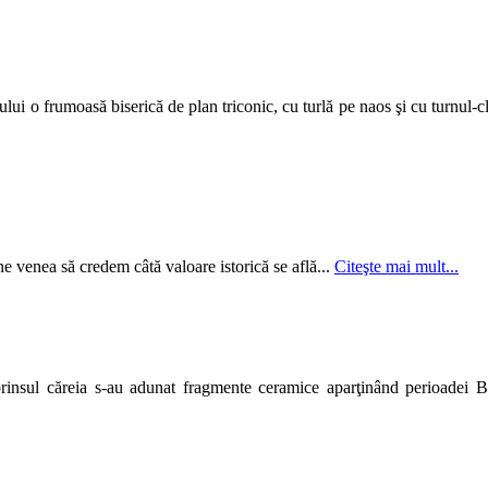
ui o frumoasă biserică de plan triconic, cu turlă pe naos şi cu turnul-c
e venea să credem câtă valoare istorică se află...
Citeşte mai mult...
rinsul căreia s-au adunat fragmente ceramice aparţinând perioadei B