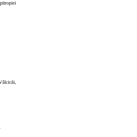
itropiei
Vâlcicăi,
.