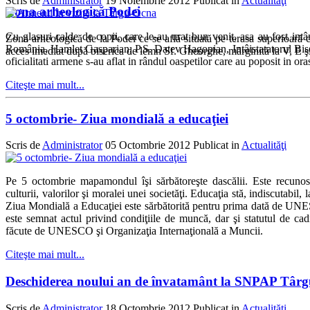
Scris de
Administrator
19 Noiembrie 2012
Publicat in
Actualităţi
Zona arheologică Podei
Cu glasuri calde de copii, care le-au urat bun venit, asa au fost in
Zona arheologică de la Podei ce se află situată pe terasa superioară c
România, Hamlet Gasparian, P.S. Datev Hagopian, Intâistatatorul Biser
acces imediat după biserica de lemn Sf. Gheorghe, mărginită la V, E şi 
oficialitati armene s-au aflat in rândul oaspetilor care au poposit in o
Citeşte mai mult...
5 octombrie- Ziua mondială a educaţiei
Scris de
Administrator
05 Octombrie 2012
Publicat in
Actualităţi
Pe 5 octombrie mapamondul îşi sărbătoreşte dascălii. Este recunosc
culturii, valorilor şi moralei unei societăţi. Educaţia stă, indiscutabil, 
Ziua Mondială a Educaţiei este sărbătorită pentru prima dată de U
este semnat actul privind condiţiile de muncă, dar şi statutul de ca
făcute de UNESCO şi Organizaţia Internaţională a Muncii.
Citeşte mai mult...
Deschiderea noului an de învatamânt la SNPAP Târ
Scris de
Administrator
18 Octombrie 2012
Publicat in
Actualităţi