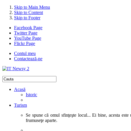
Skip to Main Menu
Skip to Content
Skip to Footer
Facebook Page
Twitter Page
YouTube Page
Flickr Page
Contul meu
Contactează-ne
Acasă
Istoric
Turism
Se spune că omul sfinţeşte locul... Ei bine, acesta este 
frumuseţe aparte.