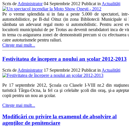
Scris de
Administrator
04 Septembrie 2012
Publicat in
Actualităţi
Pe o vreme splendida si in fata a peste 5.000 de spectatori, intr-
automobilistice, pe B-dul Oituz (in zona Bibliotecii Municipale si P
sâmbata un adevarat regal moto si automobilistic. Pentru acest
locuitorii municipiului de pe Trotus au devenit nerabdatori inca de vi
in tema cu asigurarea zonei de demonstratii precum si cu efectuarea 
catre autoturismele pentru raliuri.
Citeşte mai mult...
Festivitatea de începere a noului an şcolar 2012-2013
Scris de
Administrator
17 Septembrie 2012
Publicat in
Actualităţi
Pe 17 septembrie 2012, Şcoala cu Clasele I-VIII nr.2 din staţiune
turistică Târgu-Ocna, la fel ca şi celelalte şcoli din oraş, şi-a aştepta
copii pentru un nou an şcolar.
Citeşte mai mult...
Modificări cu privire la examenul de absolvire al
agenţilor de penitenciare