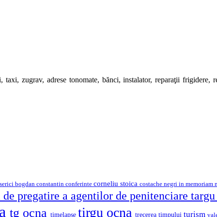
 taxi, zugrav, adrese tonomate, bănci, instalator, reparaţii frigidere, rep
corneliu stoica
serici
bogdan constantin
costache negri
conferinte
in memoriam
 de pregatire a agentilor de penitenciare targ
na
tirgu ocna
tg ocna
turism
timelapse
trecerea timpului
val