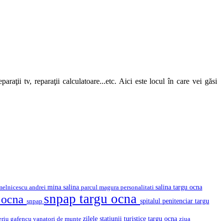
araţii tv, reparaţii calculatoare...etc. Aici este locul în care vei găsi
mina salina
salina targu ocna
melnicescu andrei
parcul magura
personalitati
snpap targu ocna
u ocna
snpap
spitalul penitenciar targu
eriu gafencu
vanatori de munte
zilele statiunii turistice targu ocna
ziua