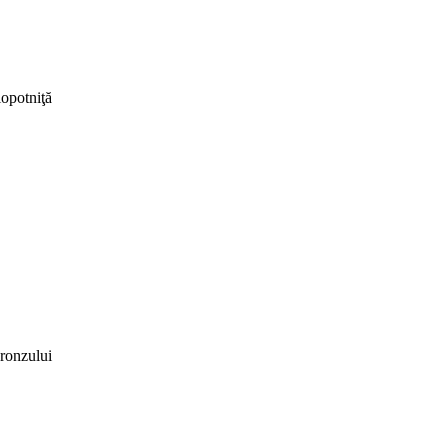
lopotniţă
ronzului