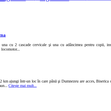
cna
na cu 2 cascade cervicale şi una cu adâncimea pentru copii, insta
i locomotor...
2 km ajungi într-un loc în care până şi Dumnezeu are acces, Biserica 
mun...
Citeşte mai mult...