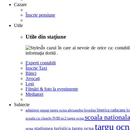
Cazare
Înscrie pensiune
Utile
Utile din staţiune
În cazul în care ai nevoie de orice ca: contabili,
informaţia dorită .
Experţi contabili
Înscrie Taxi
Bănci
Avocaţi
Legi
Filmări & foto la evenimente
Mediatori
Subiecte
biserica raducanu
admitere snpap targu ocna
bi
alexandru bogdan
scoala nationala
scoala cu clasele IVIII nr.2 targu ocna
targu oc
statiunea turistica targu ocna
ocna