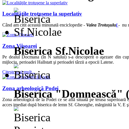
Localităţile trotuşene la superlativ
Când am citit această minunată enciclopedie -
Valea Trotuşulu
i
- nu n
Zona Viişoarei
Biserica Sf.Nicolae
Pe dealul Docmana (în N satului) s-a descoperit o aşezare din cup
mijlociu, perioadei Hallstatt şi perioadei târzii a epocii Latene.
Citeşte mai mult...
Zona arheologică Podei
Biserica "Domnească" 
Zona arheologică de la Podei ce se află situată pe terasa superioară c
acces imediat după biserica de lemn Sf. Gheorghe, mărginită la V, E şi 