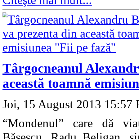
Târgocneanul Alexandr
această toamnă emisiun
Joi, 15 August 2013 15:57
“Mondenul” care dă viaţ
Băsescu, Radu Beligan, si