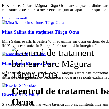
Baza balneară Parc Măgura Târgu-Ocna are 2 piscine dintre care u
echipamente de tratare a diverselor afecţiuni ale aparatului respirator ş
Citeşte mai mult...
Mina Salina din staţiunea Târgu Ocna
Mina Salina se află la peste 240 m adâncime, iar după un drum de 3,
Sf. Varvara este unica în Europa fiind construită în întregime într-un 
Mânăstirea Măgura Ocnei
Mânăstirea Măgura Ocnei -
Schitul Măgura Ocnei este menţionat p
generale a Casei Spitalelor Sf.Spiridon şi doar aşa se poate explica fapt
Centrul de tratament b
Biserica Sf.Nicolae
Ocna
S-a crezut că este cea mai veche biserică din oraş, construită între an