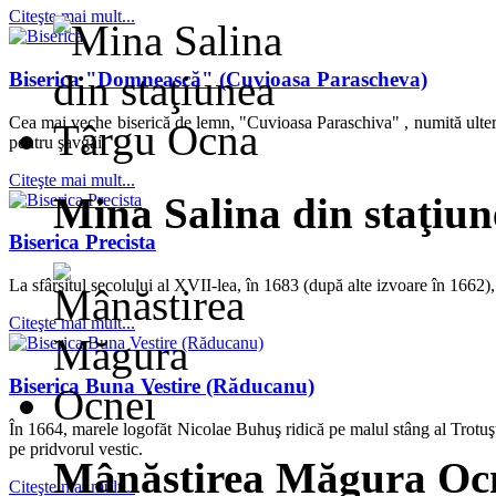
Citeşte mai mult...
Biserica "Domnească" (Cuvioasa Parascheva)
Cea mai veche biserică de lemn, "Cuvioasa Paraschiva" , numită ulteri
pentru şavgăi.
Citeşte mai mult...
Mina Salina din staţiu
Biserica Precista
La sfârşitul secolului al XVII-lea, în 1683 (după alte izvoare în 1662),
Citeşte mai mult...
Biserica Buna Vestire (Răducanu)
În 1664, marele logofăt Nicolae Buhuş ridică pe malul stâng al Trotuşul
pe pridvorul vestic.
Mânăstirea Măgura Oc
Citeşte mai mult...