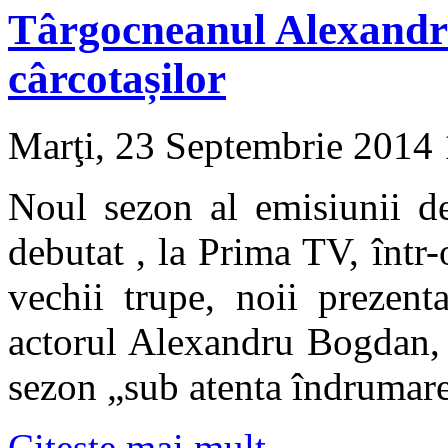
Târgocneanul Alexandru
cârcotașilor
Marţi, 23 Septembrie 2014
Noul sezon al emisiunii d
debutat , la Prima TV, înt
vechii trupe, noii prezent
actorul Alexandru Bogdan, 
sezon „sub atenta îndrumare
Citeşte mai mult...