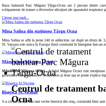
Baza balneară Parc Măgura Târgu-Ocna are 2 piscine dintre care u
echipamente de tratare a diverselor afecţiuni ale aparatului respirator ş
Citeşte mai mult...
Mina Salina din staţiunea Târgu Ocna
Mina Salina se află la peste 240 m adâncime, iar după un drum de 3,
Sf. Varvara este unica în Europa fiind construită în întregime într-un 
Mânăstirea Măgura Ocnei
Mânăstirea Măgura Ocnei -
Schitul Măgura Ocnei este menţionat p
generale a Casei Spitalelor Sf.Spiridon şi doar aşa se poate explica fapt
Centrul de tratament b
Biserica Sf.Nicolae
Ocna
S-a crezut că este cea mai veche biserică din oraş, construită între an