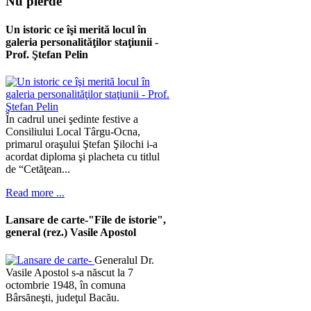
Nu
pierde
Un istoric ce îşi merită locul în
galeria personalităţilor staţiunii -
Prof. Ştefan Pelin
În cadrul unei şedinte festive a
Consiliului Local Târgu-Ocna,
primarul oraşului Ştefan Şilochi i-a
acordat diploma şi placheta cu titlul
de “Cetăţean...
Read more ...
Lansare de carte-"File de istorie",
general (rez.) Vasile Apostol
Generalul Dr.
Vasile Apostol s-a născut la 7
octombrie 1948, în comuna
Bârsăneşti, judeţul Bacău.