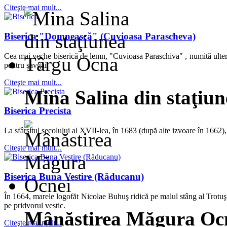
Citeşte mai mult...
Biserica "Domnească" (Cuvioasa Parascheva)
Cea mai veche biserică de lemn, "Cuvioasa Paraschiva" , numită ulteri
pentru şavgăi.
Citeşte mai mult...
Mina Salina din staţiu
Biserica Precista
La sfârşitul secolului al XVII-lea, în 1683 (după alte izvoare în 1662),
Citeşte mai mult...
Biserica Buna Vestire (Răducanu)
În 1664, marele logofăt Nicolae Buhuş ridică pe malul stâng al Trotuşul
pe pridvorul vestic.
Mânăstirea Măgura Oc
Citeşte mai mult...