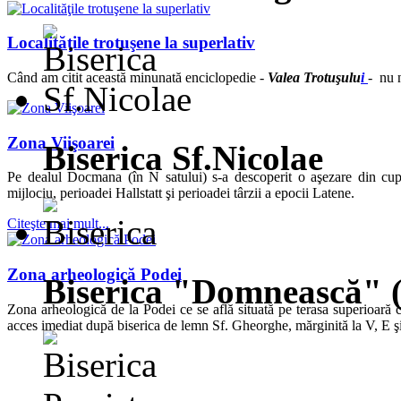
Localităţile trotuşene la superlativ
Când am citit această minunată enciclopedie -
Valea Trotuşulu
i
- nu n
Zona Viişoarei
Biserica Sf.Nicolae
Pe dealul Docmana (în N satului) s-a descoperit o aşezare din cup
mijlociu, perioadei Hallstatt şi perioadei târzii a epocii Latene.
Citeşte mai mult...
Zona arheologică Podei
Biserica "Domnească" 
Zona arheologică de la Podei ce se află situată pe terasa superioară c
acces imediat după biserica de lemn Sf. Gheorghe, mărginită la V, E şi 