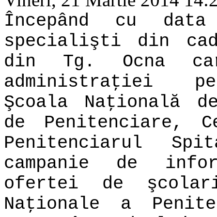
Începând cu dat
specialişti din ca
din Tg. Ocna ca
administraţiei pe
Şcoala Naţională d
de Penitenciare, C
Penitenciarul Sp
campanie de info
ofertei de şcolar
Naţionale a Penite