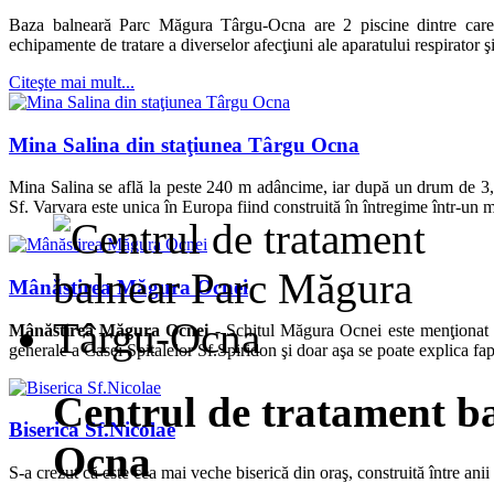
Baza balneară Parc Măgura Târgu-Ocna are 2 piscine dintre care u
echipamente de tratare a diverselor afecţiuni ale aparatului respirator ş
Citeşte mai mult...
Mina Salina din staţiunea Târgu Ocna
Mina Salina se află la peste 240 m adâncime, iar după un drum de 3,
Sf. Varvara este unica în Europa fiind construită în întregime într-un 
Mânăstirea Măgura Ocnei
Mânăstirea Măgura Ocnei -
Schitul Măgura Ocnei este menţionat p
generale a Casei Spitalelor Sf.Spiridon şi doar aşa se poate explica fapt
Centrul de tratament b
Biserica Sf.Nicolae
Ocna
S-a crezut că este cea mai veche biserică din oraş, construită între an