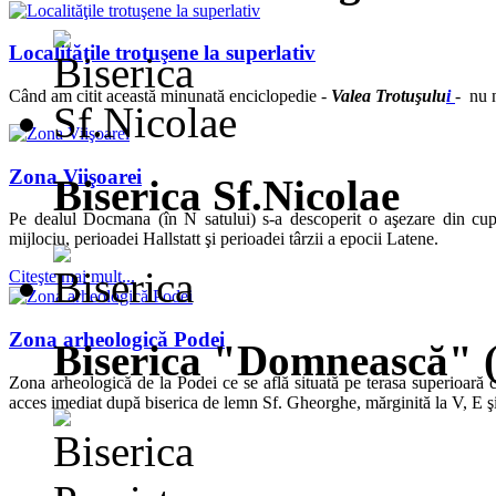
Localităţile trotuşene la superlativ
Când am citit această minunată enciclopedie -
Valea Trotuşulu
i
- nu n
Zona Viişoarei
Biserica Sf.Nicolae
Pe dealul Docmana (în N satului) s-a descoperit o aşezare din cup
mijlociu, perioadei Hallstatt şi perioadei târzii a epocii Latene.
Citeşte mai mult...
Zona arheologică Podei
Biserica "Domnească" 
Zona arheologică de la Podei ce se află situată pe terasa superioară c
acces imediat după biserica de lemn Sf. Gheorghe, mărginită la V, E şi 