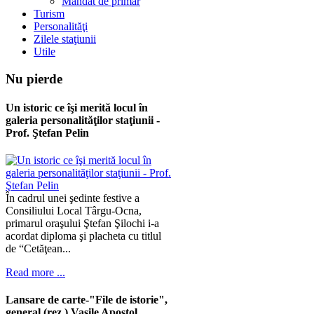
Mandat de primar
Turism
Personalităţi
Zilele staţiunii
Utile
Nu
pierde
Un istoric ce îşi merită locul în
galeria personalităţilor staţiunii -
Prof. Ştefan Pelin
În cadrul unei şedinte festive a
Consiliului Local Târgu-Ocna,
primarul oraşului Ştefan Şilochi i-a
acordat diploma şi placheta cu titlul
de “Cetăţean...
Read more ...
Lansare de carte-"File de istorie",
general (rez.) Vasile Apostol