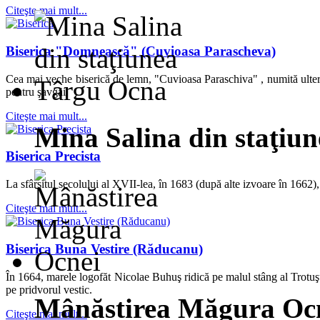
Citeşte mai mult...
Biserica "Domnească" (Cuvioasa Parascheva)
Cea mai veche biserică de lemn, "Cuvioasa Paraschiva" , numită ulteri
pentru şavgăi.
Citeşte mai mult...
Mina Salina din staţiu
Biserica Precista
La sfârşitul secolului al XVII-lea, în 1683 (după alte izvoare în 1662),
Citeşte mai mult...
Biserica Buna Vestire (Răducanu)
În 1664, marele logofăt Nicolae Buhuş ridică pe malul stâng al Trotuşul
pe pridvorul vestic.
Mânăstirea Măgura Oc
Citeşte mai mult...