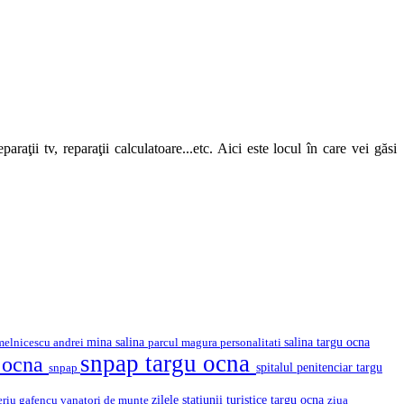
araţii tv, reparaţii calculatoare...etc. Aici este locul în care vei găsi
mina salina
salina targu ocna
melnicescu andrei
parcul magura
personalitati
snpap targu ocna
u ocna
snpap
spitalul penitenciar targu
eriu gafencu
vanatori de munte
zilele statiunii turistice targu ocna
ziua