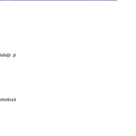
laţii şi
ortodoxă