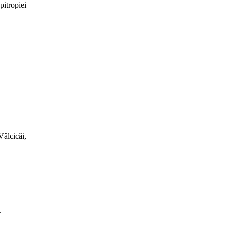
itropiei
Vâlcicăi,
.