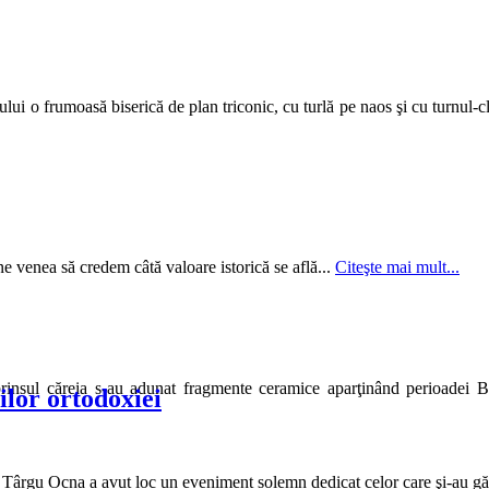
ui o frumoasă biserică de plan triconic, cu turlă pe naos şi cu turnul-c
e venea să credem câtă valoare istorică se află...
Citeşte mai mult...
rinsul căreia s-au adunat fragmente ceramice aparţinând perioadei B
lor ortodoxiei
in Târgu Ocna a avut loc un eveniment solemn dedicat celor care şi-au găs