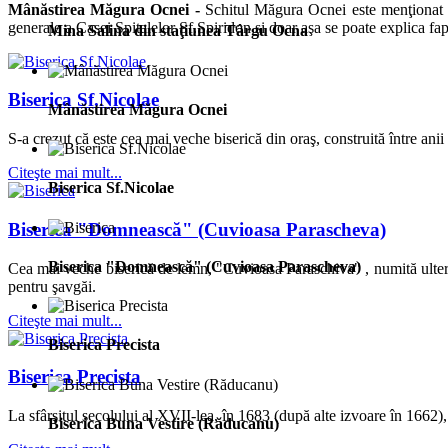
Mânăstirea Măgura Ocnei -
Schitul Măgura Ocnei este menţionat p
generale a Casei Spitalelor Sf.Spiridon şi doar aşa se poate explica fapt
Mina Salina din staţiunea Târgu Ocna
Biserica Sf.Nicolae
Mânăstirea Măgura Ocnei
S-a crezut că este cea mai veche biserică din oraş, construită între an
Citeşte mai mult...
Biserica Sf.Nicolae
Biserica "Domnească" (Cuvioasa Parascheva)
Biserica "Domnească" (Cuvioasa Parascheva)
Cea mai veche biserică de lemn, "Cuvioasa Paraschiva" , numită ulteri
pentru şavgăi.
Citeşte mai mult...
Biserica Precista
Biserica Precista
La sfârşitul secolului al XVII-lea, în 1683 (după alte izvoare în 1662),
Biserica Buna Vestire (Răducanu)