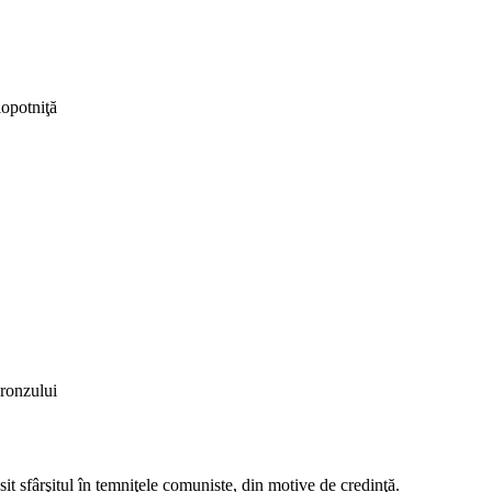
lopotniţă
ronzului
it sfârşitul în temniţele comuniste, din motive de credinţă.