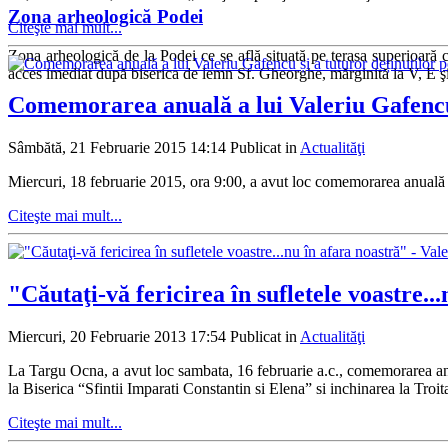
Zona arheologică Podei
Citeşte mai mult...
Zona arheologică de la Podei ce se află situată pe terasa superioară c
acces imediat după biserica de lemn Sf. Gheorghe, mărginită la V, E şi 
Comemorarea anuală a lui Valeriu Gafencu 
Sâmbătă, 21 Februarie 2015 14:14
Publicat in
Actualităţi
Miercuri, 18 februarie 2015, ora 9:00, a avut loc comemorarea anuală a 
Citeşte mai mult...
"Căutaţi-vă fericirea în sufletele voastre.
Miercuri, 20 Februarie 2013 17:54
Publicat in
Actualităţi
La Targu Ocna, a avut loc sambata, 16 februarie a.c., comemorarea anuala
la Biserica “Sfintii Imparati Constantin si Elena” si inchinarea la Troi
Citeşte mai mult...