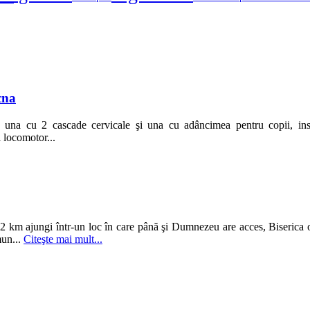
cna
na cu 2 cascade cervicale şi una cu adâncimea pentru copii, insta
i locomotor...
2 km ajungi într-un loc în care până şi Dumnezeu are acces, Biserica 
mun...
Citeşte mai mult...