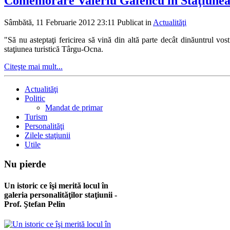
Comemorare Valeriu Gafencu în Staţiune
Sâmbătă, 11 Februarie 2012 23:11
Publicat in
Actualităţi
"Să nu asteptaţi fericirea să vină din altă parte decât dinăuntrul vo
staţiunea turistică Târgu-Ocna.
Citeşte mai mult...
Actualităţi
Politic
Mandat de primar
Turism
Personalităţi
Zilele staţiunii
Utile
Nu
pierde
Un istoric ce îşi merită locul în
galeria personalităţilor staţiunii -
Prof. Ştefan Pelin