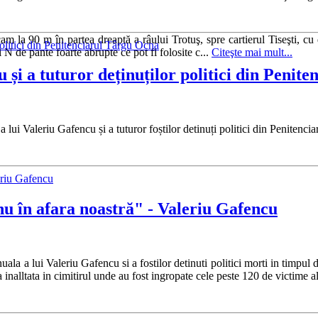
am la 90 m în partea dreaptă a râului Trotuş, spre cartierul Tiseşti, c
N de pante foarte abrupte ce pot fi folosite c...
Citeşte mai mult...
și a tuturor deținuților politici din Penit
lui Valeriu Gafencu și a tuturor foștilor detinuți politici din Penitenci
..nu în afara noastră" - Valeriu Gafencu
 a lui Valeriu Gafencu si a fostilor detinuti politici morti in timpul dete
ta inalltata in cimitirul unde au fost ingropate cele peste 120 de victim