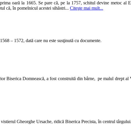
rima oară la 1665. Se pare că, pe la 1757, schitul devine metoc al Ep
ul că, în pomelnicul acestei sihăstri...
Citeşte mai mult...
ii 1568 – 1572, dată care nu este susţinută cu documente.
or Biserica Domnească, a fost construită din bârne, pe malul drept al 
 vistierul Gheorghe Ursache, ridică Biserica Precista, în centrul târgului