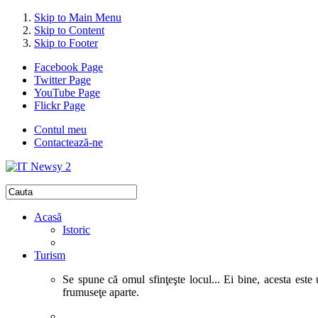
Skip to Main Menu
Skip to Content
Skip to Footer
Facebook Page
Twitter Page
YouTube Page
Flickr Page
Contul meu
Contactează-ne
Acasă
Istoric
Turism
Se spune că omul sfinţeşte locul... Ei bine, acesta este 
frumuseţe aparte.