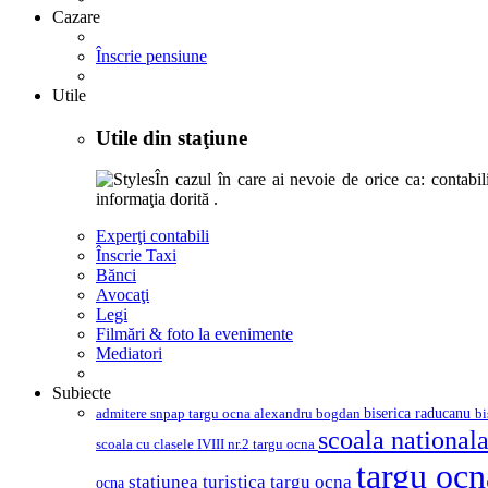
Cazare
Înscrie pensiune
Utile
Utile din staţiune
În cazul în care ai nevoie de orice ca: contabili,
informaţia dorită .
Experţi contabili
Înscrie Taxi
Bănci
Avocaţi
Legi
Filmări & foto la evenimente
Mediatori
Subiecte
biserica raducanu
admitere snpap targu ocna
bi
alexandru bogdan
scoala nationala
scoala cu clasele IVIII nr.2 targu ocna
targu oc
statiunea turistica targu ocna
ocna