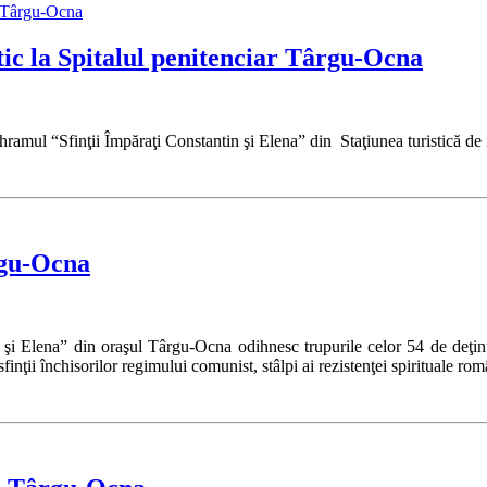
ic la Spitalul penitenciar Târgu-Ocna
hramul “Sfinţii Împăraţi Constantin şi Elena” din Staţiunea turistică de
rgu-Ocna
 şi Elena” din oraşul Târgu-Ocna odihnesc trupurile celor 54 de deţinuţi
inţii închisorilor regimului comunist, stâlpi ai rezistenţei spirituale rom