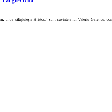
a Târgu-Ocna
stru, unde sălăşluieşte Hristos." sunt cuvintele lui Valeriu Gafencu, c