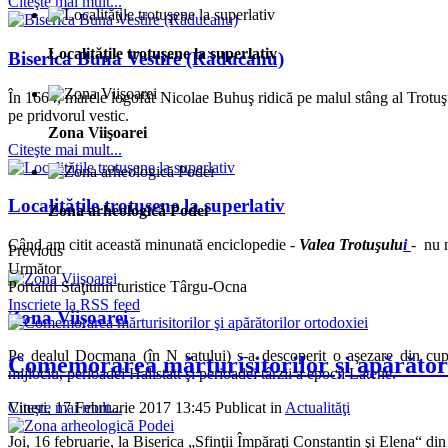
Citeşte mai mult...
Localităţile trotuşene la superlativ
Biserica Buna Vestire (Răducanu)
În 1664, marele logofăt Nicolae Buhuş ridică pe malul stâng al Trotuşul
pe pridvorul vestic.
Zona Viişoarei
Citeşte mai mult...
Localităţile trotuşene la superlativ
Zona arheologică Podei
Când am citit această minunată enciclopedie -
Valea Trotuşulu
i
- nu n
Previous
Următor
Portalul Staţiunii turistice Târgu-Ocna
Inscriete la RSS feed
Zona Viişoarei
Pe dealul Docmana (în N satului) s-a descoperit o aşezare din cup
Comemorarea mărturisitorilor şi apărători
mijlociu, perioadei Hallstatt şi perioadei târzii a epocii Latene.
Vineri, 17 Februarie 2017 13:45
Publicat in
Actualităţi
Citeşte mai mult...
Joi, 16 februarie, la Biserica „Sfinţii Împăraţi Constantin şi Elena“ d