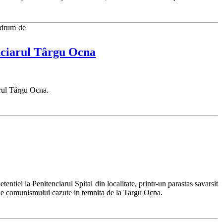
u drum de
enciarul Târgu Ocna
arul Târgu Ocna.
ntiei la Penitenciarul Spital din localitate, printr-un parastas savarsit
e ale comunismului cazute in temnita de la Targu Ocna.