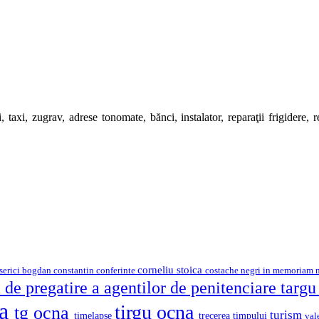
 taxi, zugrav, adrese tonomate, bănci, instalator, reparaţii frigidere, rep
corneliu stoica
serici
bogdan constantin
costache negri
conferinte
in memoriam
 de pregatire a agentilor de penitenciare targ
na
tirgu ocna
tg ocna
turism
timelapse
trecerea timpului
val